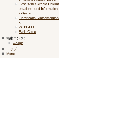
Hessisches Archiv-Dokum
entations- und Information
s-System
Historische Klimadatenban
k
WEBGEO
Earls Colne
検索エンジン
Google
トップ
Menu