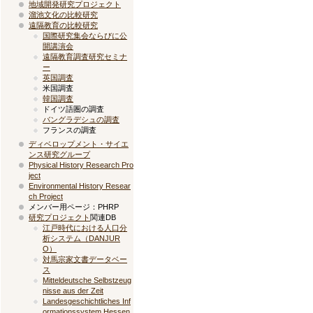
地域開発研究プロジェクト
溜池文化の比較研究
遠隔教育の比較研究
国際研究集会ならびに公
開講演会
遠隔教育調査研究セミナ
ー
英国調査
米国調査
韓国調査
ドイツ語圏の調査
バングラデシュの調査
フランスの調査
ディベロップメント・サイエ
ンス研究グループ
Physical History Research Pro
ject
Environmental History Resear
ch Project
メンバー用ページ：PHRP
研究プロジェクト
関連DB
江戸時代における人口分
析システム（DANJUR
O）
対馬宗家文書データベー
ス
Mitteldeutsche Selbstzeug
nisse aus der Zeit
Landesgeschichtliches Inf
ormationssystem Hessen