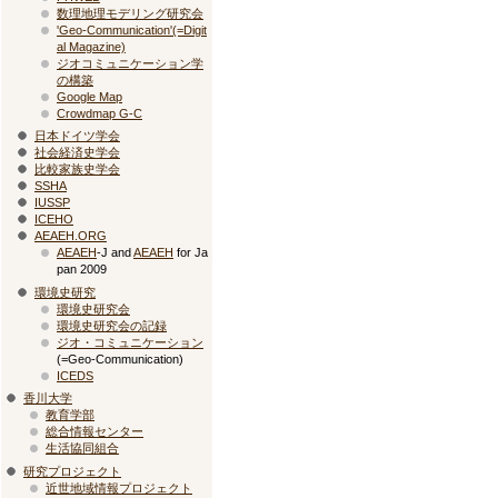
数理地理モデリング研究会
'Geo-Communication'(=Digit
al Magazine)
ジオコミュニケーション学
の構築
Google Map
Crowdmap G-C
日本ドイツ学会
社会経済史学会
比較家族史学会
SSHA
IUSSP
ICEHO
AEAEH.ORG
AEAEH
-J and
AEAEH
for Ja
pan 2009
環境史研究
環境史研究会
環境史研究会の記録
ジオ・コミュニケーション
(=Geo-Communication)
ICEDS
香川大学
教育学部
総合情報センター
生活協同組合
研究プロジェクト
近世地域情報プロジェクト