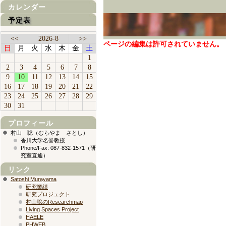
カレンダー
予定表
<<
2026-8
>>
ページの編集は許可されていません。
日
月
火
水
木
金
土
1
2
3
4
5
6
7
8
9
10
11
12
13
14
15
16
17
18
19
20
21
22
23
24
25
26
27
28
29
30
31
プロフィール
村山 聡（むらやま さとし）
香川大学名誉教授
Phone/Fax: 087-832-1571（研
究室直通）
リンク
Satoshi Murayama
研究業績
研究プロジェクト
村山聡のResearchmap
Living Spaces Project
HAELE
PHWEB