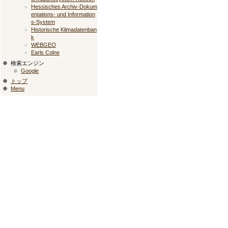
Hessisches Archiv-Dokum
entations- und Information
s-System
Historische Klimadatenban
k
WEBGEO
Earls Colne
検索エンジン
Google
トップ
Menu