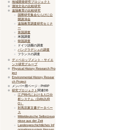
地域開発研究プロジェクト
溜池文化の比較研究
遠隔教育の比較研究
国際研究集会ならびに公
開講演会
遠隔教育調査研究セミナ
ー
英国調査
米国調査
韓国調査
ドイツ語圏の調査
バングラデシュの調査
フランスの調査
ディベロップメント・サイエ
ンス研究グループ
Physical History Research Pro
ject
Environmental History Resear
ch Project
メンバー用ページ：PHRP
研究プロジェクト
関連DB
江戸時代における人口分
析システム（DANJUR
O）
対馬宗家文書データベー
ス
Mitteldeutsche Selbstzeug
nisse aus der Zeit
Landesgeschichtliches Inf
ormationssystem Hessen