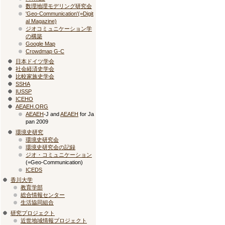
数理地理モデリング研究会
'Geo-Communication'(=Digit
al Magazine)
ジオコミュニケーション学
の構築
Google Map
Crowdmap G-C
日本ドイツ学会
社会経済史学会
比較家族史学会
SSHA
IUSSP
ICEHO
AEAEH.ORG
AEAEH
-J and
AEAEH
for Ja
pan 2009
環境史研究
環境史研究会
環境史研究会の記録
ジオ・コミュニケーション
(=Geo-Communication)
ICEDS
香川大学
教育学部
総合情報センター
生活協同組合
研究プロジェクト
近世地域情報プロジェクト