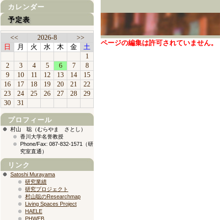
カレンダー
予定表
<<
2026-8
>>
ページの編集は許可されていません。
日
月
火
水
木
金
土
1
2
3
4
5
6
7
8
9
10
11
12
13
14
15
16
17
18
19
20
21
22
23
24
25
26
27
28
29
30
31
プロフィール
村山 聡（むらやま さとし）
香川大学名誉教授
Phone/Fax: 087-832-1571（研
究室直通）
リンク
Satoshi Murayama
研究業績
研究プロジェクト
村山聡のResearchmap
Living Spaces Project
HAELE
PHWEB