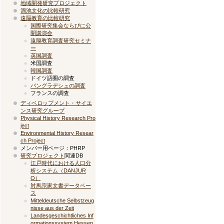
地域開発研究プロジェクト
溜池文化の比較研究
遠隔教育の比較研究
国際研究集会ならびに公
開講演会
遠隔教育調査研究セミナ
ー
英国調査
米国調査
韓国調査
ドイツ語圏の調査
バングラデシュの調査
フランスの調査
ディベロップメント・サイエ
ンス研究グループ
Physical History Research Pro
ject
Environmental History Resear
ch Project
メンバー用ページ：PHRP
研究プロジェクト
関連DB
江戸時代における人口分
析システム（DANJUR
O）
対馬宗家文書データベー
ス
Mitteldeutsche Selbstzeug
nisse aus der Zeit
Landesgeschichtliches Inf
ormationssystem Hessen