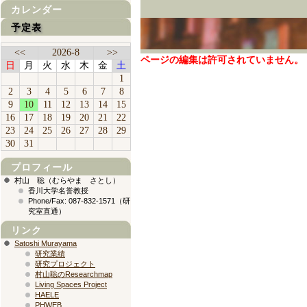
カレンダー
予定表
<<
2026-8
>>
ページの編集は許可されていません。
日
月
火
水
木
金
土
1
2
3
4
5
6
7
8
9
10
11
12
13
14
15
16
17
18
19
20
21
22
23
24
25
26
27
28
29
30
31
プロフィール
村山 聡（むらやま さとし）
香川大学名誉教授
Phone/Fax: 087-832-1571（研
究室直通）
リンク
Satoshi Murayama
研究業績
研究プロジェクト
村山聡のResearchmap
Living Spaces Project
HAELE
PHWEB