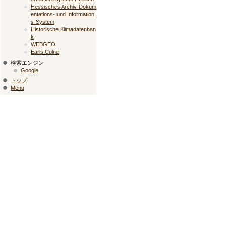
Hessisches Archiv-Dokum
entations- und Information
s-System
Historische Klimadatenban
k
WEBGEO
Earls Colne
検索エンジン
Google
トップ
Menu