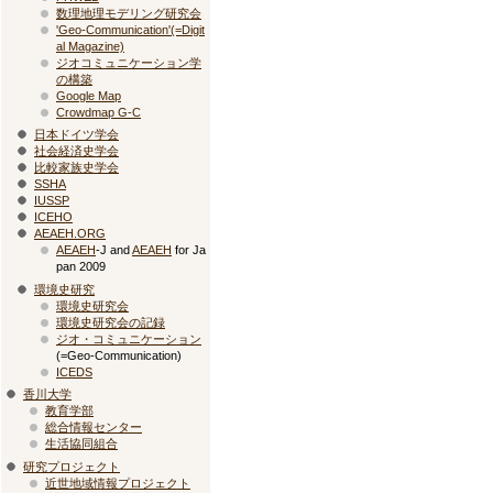
数理地理モデリング研究会
'Geo-Communication'(=Digit
al Magazine)
ジオコミュニケーション学
の構築
Google Map
Crowdmap G-C
日本ドイツ学会
社会経済史学会
比較家族史学会
SSHA
IUSSP
ICEHO
AEAEH.ORG
AEAEH
-J and
AEAEH
for Ja
pan 2009
環境史研究
環境史研究会
環境史研究会の記録
ジオ・コミュニケーション
(=Geo-Communication)
ICEDS
香川大学
教育学部
総合情報センター
生活協同組合
研究プロジェクト
近世地域情報プロジェクト