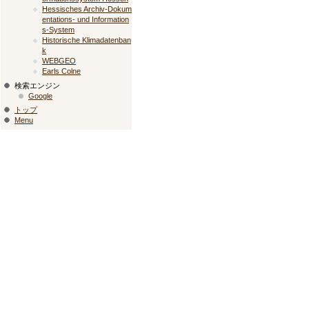
Hessisches Archiv-Dokum
entations- und Information
s-System
Historische Klimadatenban
k
WEBGEO
Earls Colne
検索エンジン
Google
トップ
Menu