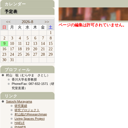
カレンダー
予定表
<<
2026-8
>>
ページの編集は許可されていません。
日
月
火
水
木
金
土
1
2
3
4
5
6
7
8
9
10
11
12
13
14
15
16
17
18
19
20
21
22
23
24
25
26
27
28
29
30
31
プロフィール
村山 聡（むらやま さとし）
香川大学名誉教授
Phone/Fax: 087-832-1571（研
究室直通）
リンク
Satoshi Murayama
研究業績
研究プロジェクト
村山聡のResearchmap
Living Spaces Project
HAELE
PHWEB