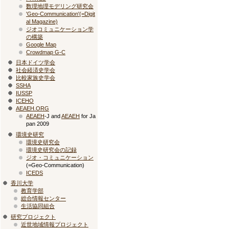
数理地理モデリング研究会
'Geo-Communication'(=Digit
al Magazine)
ジオコミュニケーション学
の構築
Google Map
Crowdmap G-C
日本ドイツ学会
社会経済史学会
比較家族史学会
SSHA
IUSSP
ICEHO
AEAEH.ORG
AEAEH
-J and
AEAEH
for Ja
pan 2009
環境史研究
環境史研究会
環境史研究会の記録
ジオ・コミュニケーション
(=Geo-Communication)
ICEDS
香川大学
教育学部
総合情報センター
生活協同組合
研究プロジェクト
近世地域情報プロジェクト