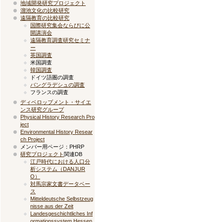
地域開発研究プロジェクト
溜池文化の比較研究
遠隔教育の比較研究
国際研究集会ならびに公
開講演会
遠隔教育調査研究セミナ
ー
英国調査
米国調査
韓国調査
ドイツ語圏の調査
バングラデシュの調査
フランスの調査
ディベロップメント・サイエ
ンス研究グループ
Physical History Research Pro
ject
Environmental History Resear
ch Project
メンバー用ページ：PHRP
研究プロジェクト
関連DB
江戸時代における人口分
析システム（DANJUR
O）
対馬宗家文書データベー
ス
Mitteldeutsche Selbstzeug
nisse aus der Zeit
Landesgeschichtliches Inf
ormationssystem Hessen