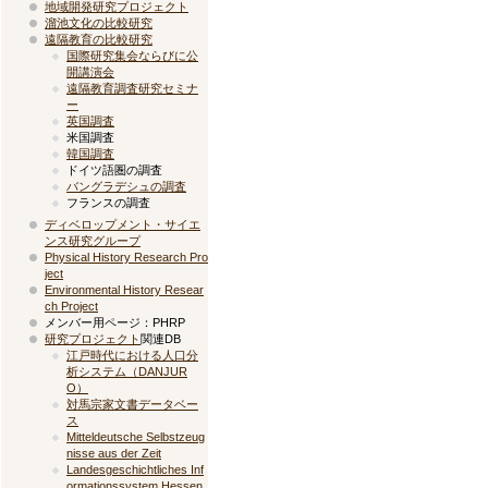
地域開発研究プロジェクト
溜池文化の比較研究
遠隔教育の比較研究
国際研究集会ならびに公
開講演会
遠隔教育調査研究セミナ
ー
英国調査
米国調査
韓国調査
ドイツ語圏の調査
バングラデシュの調査
フランスの調査
ディベロップメント・サイエ
ンス研究グループ
Physical History Research Pro
ject
Environmental History Resear
ch Project
メンバー用ページ：PHRP
研究プロジェクト
関連DB
江戸時代における人口分
析システム（DANJUR
O）
対馬宗家文書データベー
ス
Mitteldeutsche Selbstzeug
nisse aus der Zeit
Landesgeschichtliches Inf
ormationssystem Hessen