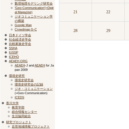
数理地理モデリング研究会
'Geo-Communication'(=Digit
21
22
al Magazine)
ジオコミュニケーション学
の構築
Google Map
Crowdmap G-C
28
29
日本ドイツ学会
社会経済史学会
比較家族史学会
SSHA
IUSSP
ICEHO
AEAEH.ORG
AEAEH
-J and
AEAEH
for Ja
pan 2009
環境史研究
環境史研究会
環境史研究会の記録
ジオ・コミュニケーション
(=Geo-Communication)
ICEDS
香川大学
教育学部
総合情報センター
生活協同組合
研究プロジェクト
近世地域情報プロジェクト