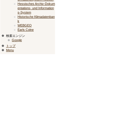
Hessisches Archiv-Dokum
entations- und Information
s-System
Historische Klimadatenban
k
WEBGEO
Earls Colne
検索エンジン
Google
トップ
Menu