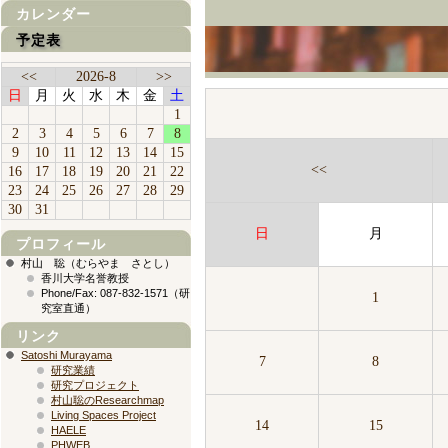
カレンダー
予定表
<<
2026-8
>>
日
月
火
水
木
金
土
1
2
3
4
5
6
7
8
9
10
11
12
13
14
15
<<
16
17
18
19
20
21
22
23
24
25
26
27
28
29
30
31
日
月
プロフィール
村山 聡（むらやま さとし）
香川大学名誉教授
Phone/Fax: 087-832-1571（研
1
究室直通）
リンク
Satoshi Murayama
7
8
研究業績
研究プロジェクト
村山聡のResearchmap
Living Spaces Project
14
15
HAELE
PHWEB